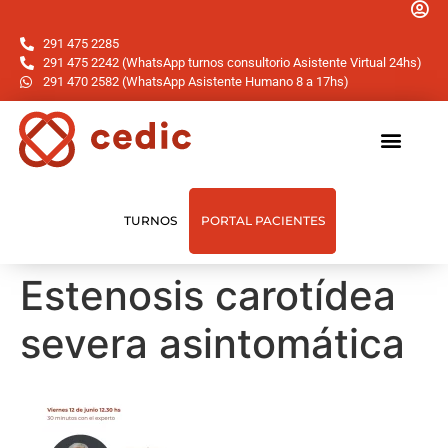
291 475 2285
291 475 2242 (WhatsApp turnos consultorio Asistente Virtual 24hs)
291 470 2582 (WhatsApp Asistente Humano 8 a 17hs)
TURNOS
PORTAL PACIENTES
Estenosis carotídea
severa asintomática