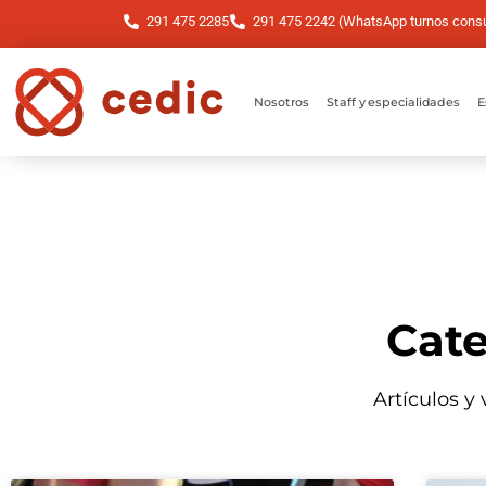
291 475 2285
291 475 2242 (WhatsApp turnos consul
Nosotros
Staff y especialidades
E
Cate
Artículos y