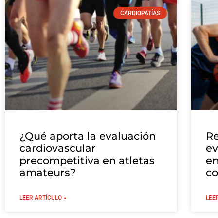
CARDIOPATÍAS
¿Qué aporta la evaluación
Re
cardiovascular
ev
precompetitiva en atletas
en
amateurs?
co
LEER ARTÍCULO »
LEE