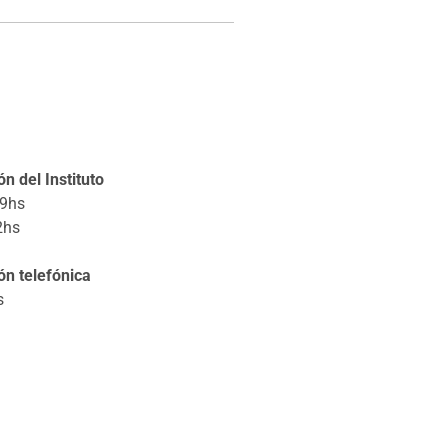
n del Instituto
19hs
2hs
ón telefónica
s