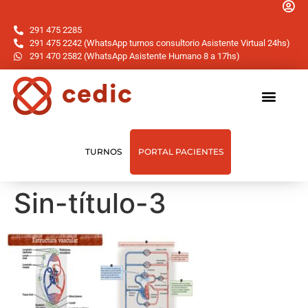
291 475 2285
291 475 2242 (WhatsApp turnos consultorio Asistente Virtual 24hs)
291 470 2582 (WhatsApp Asistente Humano 8 a 17hs)
TURNOS
PORTAL PACIENTES
Sin-título-3