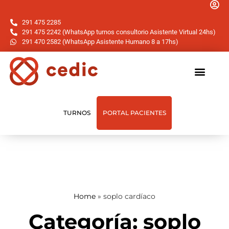
291 475 2285
291 475 2242 (WhatsApp turnos consultorio Asistente Virtual 24hs)
291 470 2582 (WhatsApp Asistente Humano 8 a 17hs)
TURNOS
PORTAL PACIENTES
Home
»
soplo cardíaco
Categoría: soplo