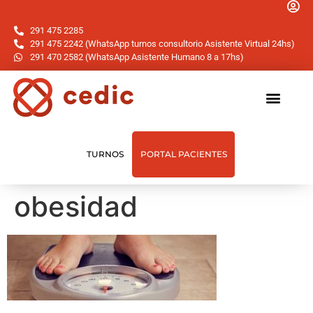
291 475 2285
291 475 2242 (WhatsApp turnos consultorio Asistente Virtual 24hs)
291 470 2582 (WhatsApp Asistente Humano 8 a 17hs)
TURNOS
PORTAL PACIENTES
obesidad