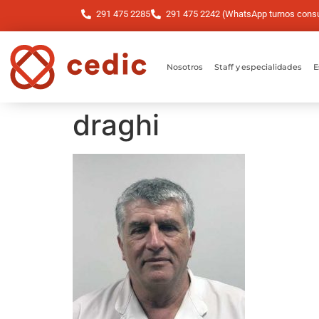
291 475 2285
291 475 2242 (WhatsApp turnos consul
Nosotros
Staff y especialidades
E
draghi