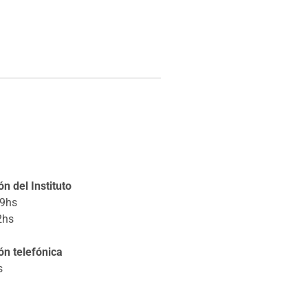
n del Instituto
19hs
2hs
ón telefónica
s