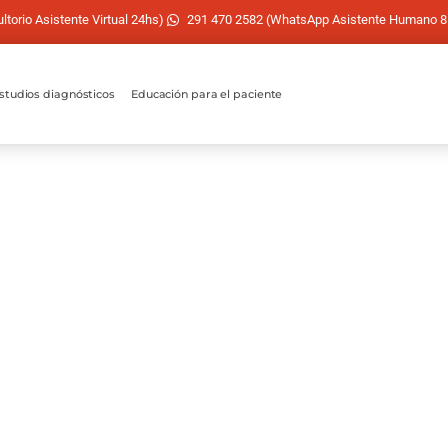
torio Asistente Virtual 24hs)
291 470 2582 (WhatsApp Asistente Humano 8
studios diagnósticos
Educación para el paciente