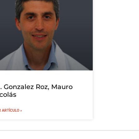
. Gonzalez Roz, Mauro
colás
R ARTÍCULO »