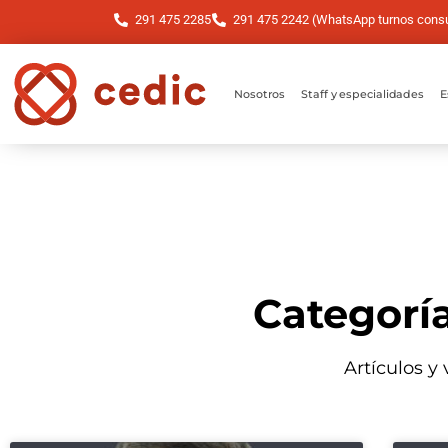
291 475 2285
291 475 2242 (WhatsApp turnos consul
Nosotros
Staff y especialidades
E
Categorí
Artículos y