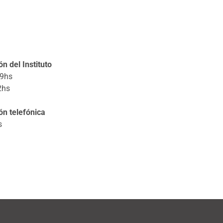
n del Instituto
19hs
2hs
ón telefónica
s