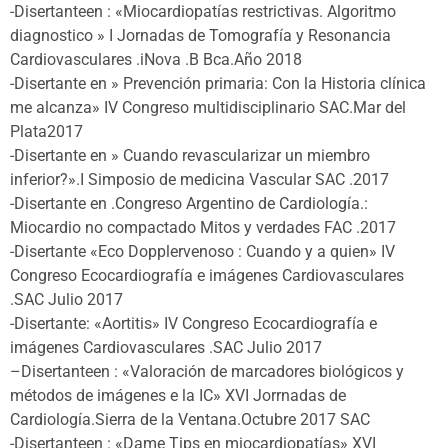
-Disertanteen : «Miocardiopatías restrictivas. Algoritmo
diagnostico » I Jornadas de Tomografía y Resonancia
Cardiovasculares .iNova .B Bca.Año 2018
-Disertante en » Prevención primaria: Con la Historia clínica
me alcanza» IV Congreso multidisciplinario SAC.Mar del
Plata2017
-Disertante en » Cuando revascularizar un miembro
inferior?».I Simposio de medicina Vascular SAC .2017
-Disertante en .Congreso Argentino de Cardiología.:
Miocardio no compactado Mitos y verdades FAC .2017
-Disertante «Eco Dopplervenoso : Cuando y a quien» IV
Congreso Ecocardiografía e imágenes Cardiovasculares
.SAC Julio 2017
-Disertante: «Aortitis» IV Congreso Ecocardiografía e
imágenes Cardiovasculares .SAC Julio 2017
–Disertanteen : «Valoración de marcadores biológicos y
métodos de imágenes e la IC» XVI Jorrnadas de
Cardiología.Sierra de la Ventana.Octubre 2017 SAC
-Disertanteen : «Dame Tips en miocardiopatías» XVI