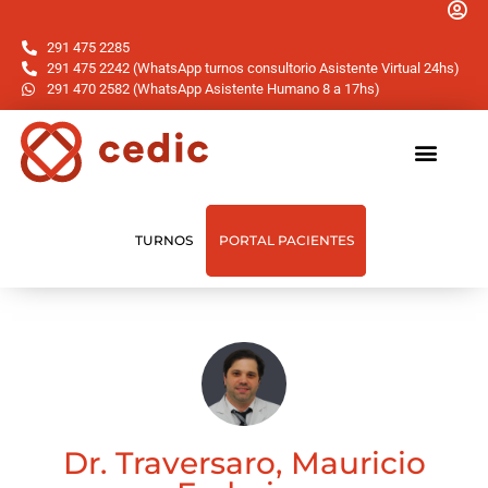
291 475 2285
291 475 2242 (WhatsApp turnos consultorio Asistente Virtual 24hs)
291 470 2582 (WhatsApp Asistente Humano 8 a 17hs)
TURNOS
PORTAL PACIENTES
Dr. Traversaro, Mauricio