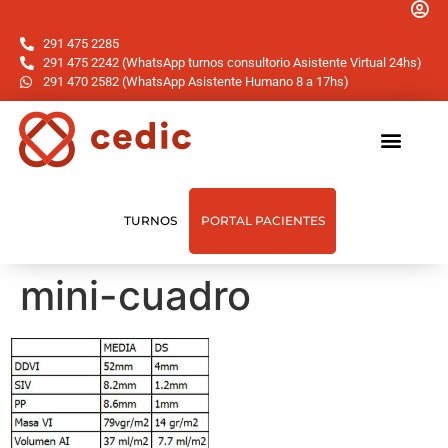
291 475 2285
291 475 2242 (WhatsApp turnos consultorio Asistente Virtual 24hs)
291 470 2582 (WhatsApp Asistente Humano 8 a 17hs)
TURNOS
PORTAL PACIENTES
mini-cuadro