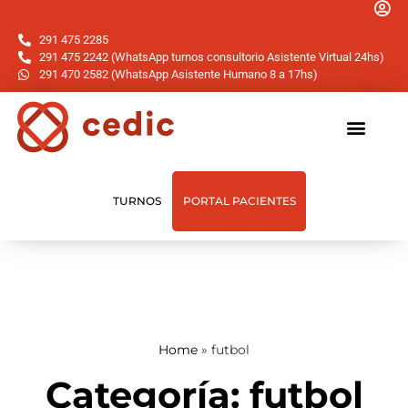
291 475 2285
291 475 2242 (WhatsApp turnos consultorio Asistente Virtual 24hs)
291 470 2582 (WhatsApp Asistente Humano 8 a 17hs)
TURNOS
PORTAL PACIENTES
Home
»
futbol
Categoría: futbol