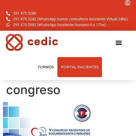
291 475 2285
291 475 2242 (WhatsApp turnos consultorio Asistente Virtual 24hs)
291 470 2582 (WhatsApp Asistente Humano 8 a 17hs)
TURNOS
PORTAL PACIENTES
congreso