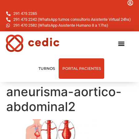
291 475 2285
291 475 2242 (WhatsApp turnos consultorio Asistente Virtual 24hs)
291 470 2582 (WhatsApp Asistente Humano 8 a 17hs)
TURNOS
PORTAL PACIENTES
aneurisma-aortico-
abdominal2