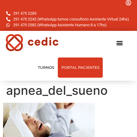
291 475 2285
291 475 2242 (WhatsApp turnos consultorio Asistente Virtual 24hs)
291 470 2582 (WhatsApp Asistente Humano 8 a 17hs)
TURNOS
PORTAL PACIENTES
apnea_del_sueno