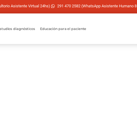
torio Asistente Virtual 24hs)
291 470 2582 (WhatsApp Asistente Humano 8
studios diagnósticos
Educación para el paciente