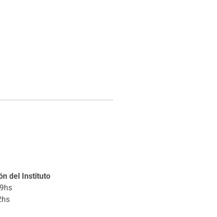
n del Instituto
19hs
2hs