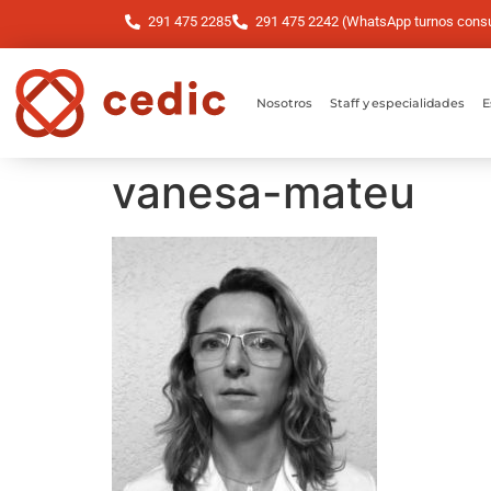
291 475 2285
291 475 2242 (WhatsApp turnos consul
Nosotros
Staff y especialidades
E
vanesa-mateu