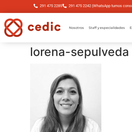
291 475 2285
291 475 2242 (WhatsApp turnos consul
Nosotros
Staff y especialidades
E
lorena-sepulveda