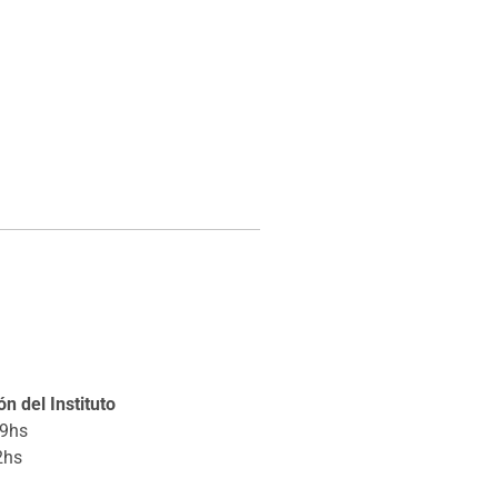
n del Instituto
19hs
2hs