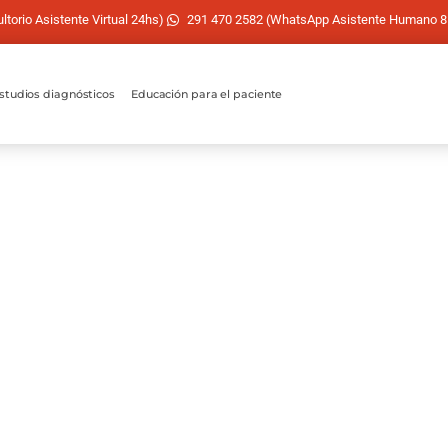
torio Asistente Virtual 24hs)
291 470 2582 (WhatsApp Asistente Humano 8
studios diagnósticos
Educación para el paciente