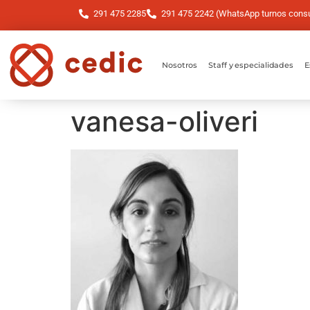
291 475 2285
291 475 2242 (WhatsApp turnos consul
Nosotros
Staff y especialidades
E
vanesa-oliveri