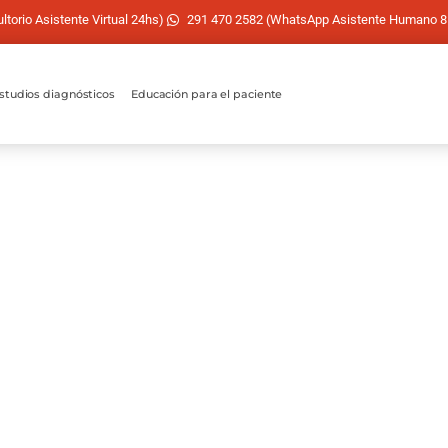
torio Asistente Virtual 24hs)
291 470 2582 (WhatsApp Asistente Humano 8
studios diagnósticos
Educación para el paciente