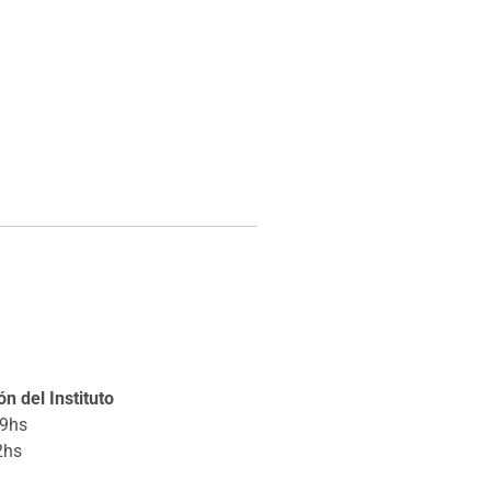
n del Instituto
19hs
2hs