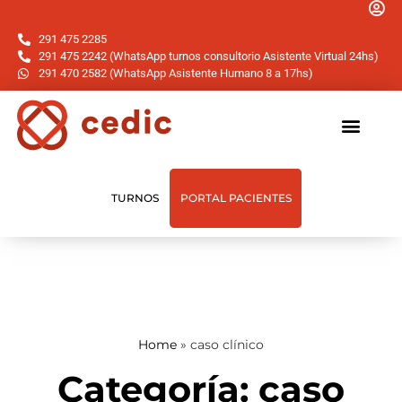
291 475 2285
291 475 2242 (WhatsApp turnos consultorio Asistente Virtual 24hs)
291 470 2582 (WhatsApp Asistente Humano 8 a 17hs)
TURNOS
PORTAL PACIENTES
Home
»
caso clínico
Categoría: caso