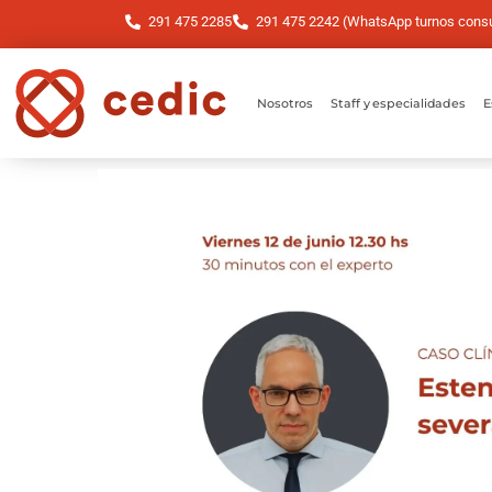
291 475 2285
291 475 2242 (WhatsApp turnos consul
Nosotros
Staff y especialidades
E