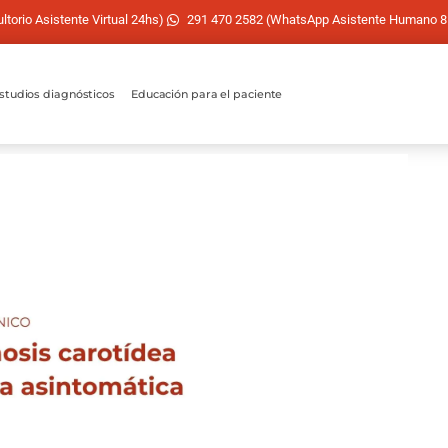
torio Asistente Virtual 24hs)
291 470 2582 (WhatsApp Asistente Humano 8
studios diagnósticos
Educación para el paciente