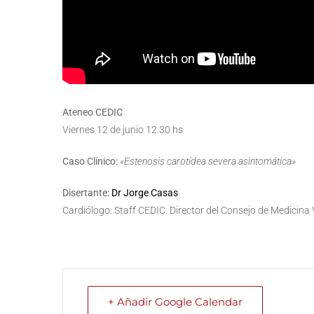
Ateneo CEDIC
Viernes 12 de junio 12.30 hs
Caso Clínico:
«Estenosis carotídea severa asintomática»
Disertante:
Dr Jorge Casas
Cardiólogo. Staff CEDIC. Director del Consejo de Medicina
+ Añadir Google Calendar