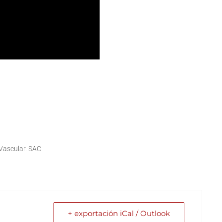
 Vascular. SAC
+ exportación iCal / Outlook