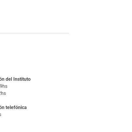
n del Instituto
19hs
2hs
ón telefónica
s