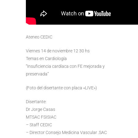
Ateneo CEDIC
Viernes 14 de noviembre 12 30 hs
Temas en Cardiología
“Insuficiencia cardíaca con FE mejorada y
preservada”
(Foto del disertante con placa «LIVE»)
Disertante:
Dr Jorge Casas
MTSAC FSISIAC
– Staff CEDIC
– Director Consejo Medicina Vascular .SAC